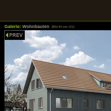
Galerie:
Wohnbauten
[Bild
94
von 151]
HOME
UNSERE STÄRKEN
REFERENZEN
GALER
Bilder sagen mehr als Worte
Klicken Sie auf ein Bild um die Galerie zu öf
Galerie: Wohnbauten