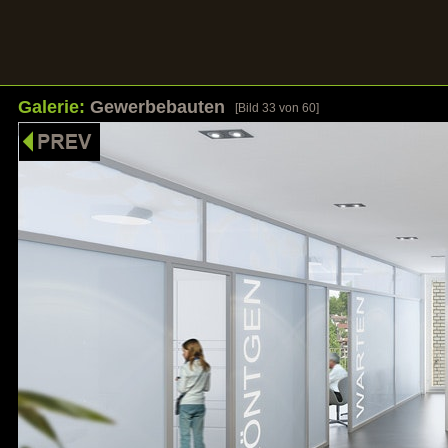
Galerie:
Gewerbebauten
[Bild
33
von 60]
HOME
UNSERE STÄRKEN
REFERENZEN
GALER
Bilder sagen mehr als Worte
Klicken Sie auf ein Bild um die Galerie zu öf
Galerie: Wohnbauten