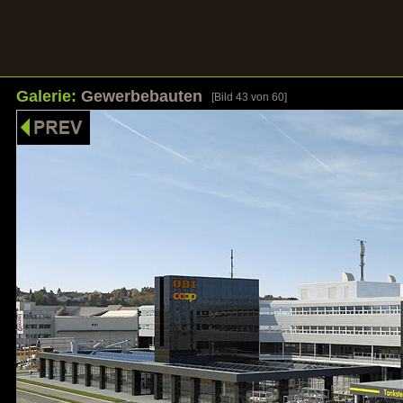
Galerie:
Gewerbebauten
[Bild
43
von 60]
HOME
UNSERE STÄRKEN
REFERENZEN
GALER
Bilder sagen mehr als Worte
Klicken Sie auf ein Bild um die Galerie zu öf
Galerie: Wohnbauten