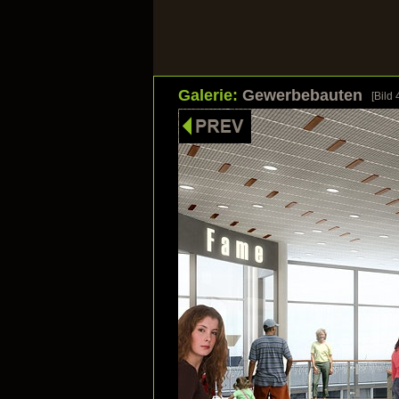
Galerie:
Gewerbebauten
[Bild
HOME
UNSERE STÄRKEN
Bilder s
Klicken Sie a
Galerie: Wohnbauten