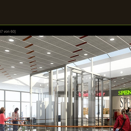
47
von 60]
REFERENZEN
GALERIE
KONTAKT
agen mehr als Worte
uf ein Bild um die Galerie zu öffnen