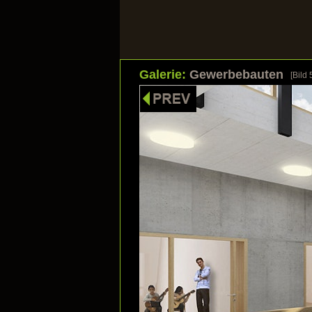
Galerie:
Gewerbebauten
[Bild
HOME
UNSERE STÄRKEN
Bilder s
Klicken Sie a
Galerie: Wohnbauten