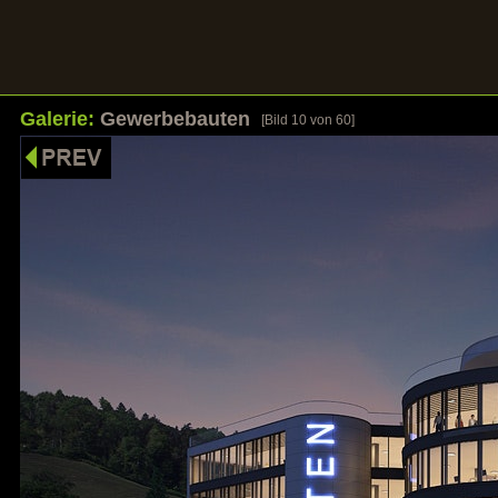
Galerie:
Gewerbebauten
[Bild
10
von 60]
HOME
UNSERE STÄRKEN
REFERENZEN
GALER
Bilder sagen mehr als Worte
Klicken Sie auf ein Bild um die Galerie zu öf
Galerie: Wohnbauten