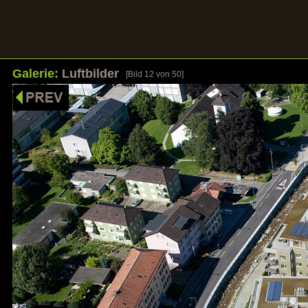
Galerie:
Luftbilder
[Bild
12
von 50]
HOME
UNSERE STÄRKEN
REFERENZEN
GALER
Bilder sagen mehr als Worte
Klicken Sie auf ein Bild um die Galerie zu öf
Galerie: Wohnbauten