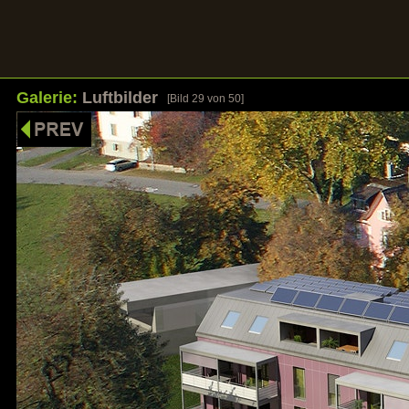
Galerie:
Luftbilder
[Bild
29
von 50]
HOME
UNSERE STÄRKEN
REFERENZEN
GALER
Bilder sagen mehr als Worte
Klicken Sie auf ein Bild um die Galerie zu öf
Galerie: Wohnbauten