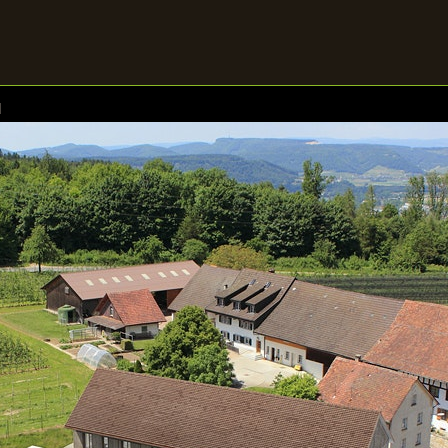
]
REFERENZEN
GALERIE
KONTAKT
agen mehr als Worte
uf ein Bild um die Galerie zu öffnen