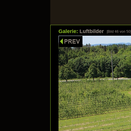
Galerie:
Luftbilder
[Bild
46
von 50
HOME
UNSERE STÄRKEN
Bilder s
Klicken Sie a
Galerie: Wohnbauten