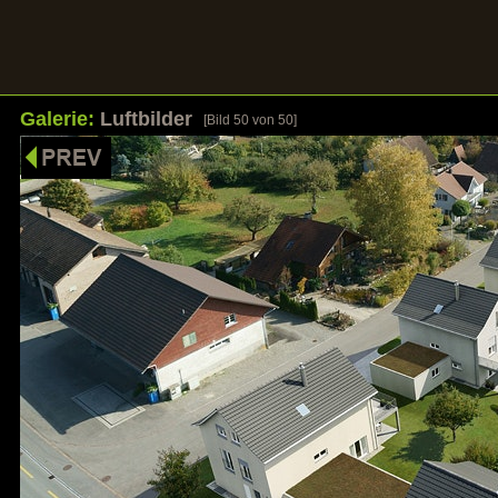
Galerie:
Luftbilder
[Bild
50
von 50]
HOME
UNSERE STÄRKEN
REFERENZEN
GALER
Bilder sagen mehr als Worte
Klicken Sie auf ein Bild um die Galerie zu öf
Galerie: Wohnbauten